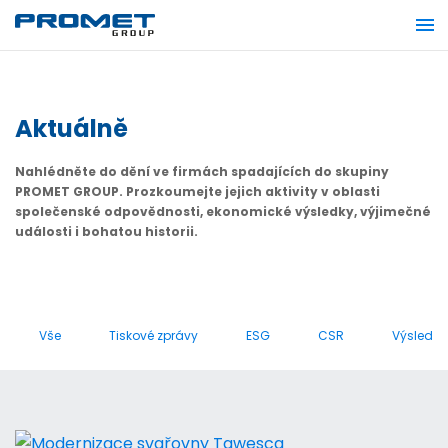
Aktuálně
Nahlédněte do dění ve firmách spadajících do skupiny
PROMET GROUP. Prozkoumejte jejich aktivity v oblasti
společenské odpovědnosti, ekonomické výsledky, výjimečné
události i bohatou historii.
Vše
Tiskové zprávy
ESG
CSR
Výsledky