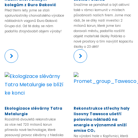
kolegům z Đuro Đaković
Snažíme se pomáhat a být aktivní
také v rámci komunit v místech
Před třemi lety jsme se stali
působnosti našich firem. Jsme moc
spoluvlastníky chorvatského výrobce
rádi, že se díky naší investici 2
nákladních vagonů Đuro Đaković
milionů korun, které jsme loni
Grupa d.d.. Od té doby se nám
darovali městu, podařilo rozšířit
podařilo ztrojnásobit objem výroby!
objekt mateřské školky Polárka o
nové prostory a tím navýšit kapacitu
školky o 23 dětí!
Více
Více
Ekologizace slévárny Tatra
Rekonstrukce střechy haly
Metalurgie
lisovny Tawesca ušetří
polovinu nákladů na
Rozsáhlá dvouletá rekonstrukce
za více než 720 milionů korun
energie a významně sníží
přinesla nové technologie, které
emise CO₂
posouvají provoz slévárny z hlediska
Na výrobní hale v Kopřivnici, která