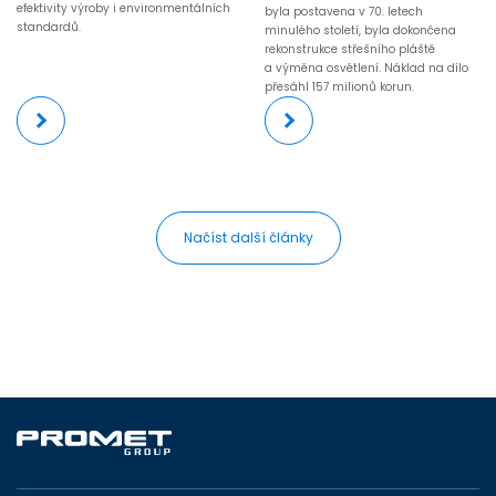
efektivity výroby i environmentálních
byla postavena v 70. letech
standardů.
minulého století, byla dokončena
rekonstrukce střešního pláště
a výměna osvětlení. Náklad na dílo
přesáhl 157 milionů korun.
Více
Více
Načíst další články