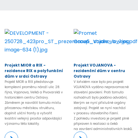
Projekt MIOR a RIX -
Projekt VOJANOVA -
rezidence RIX a polyfunkční
rezidenční dům v centru
dům v srdci Ostravy
Ostravy
Projekt MIOR a RIX představuje
V loňském roce bylo pro projekt
komplexní proměnu nároží ulic 28.
VOJANOVA vydáno nepravomocné
října, Vojanova, Velká a Pivovarská v
stavební povolení. Proti tomuto
historickém centru Ostravy.
rozhodnutí bylo podáno odvolání,
Záměrem je navrátit tomuto místu
kterým se nyní příslušné orgány
přirozenou městskou strukturu,
zabývají. Projekt se nyní nachází
doplnit uliční fronty a vytvořit
v procesu stavebního řízení.
kvalitní veřejný prostor odpovídající
Z pohledu investora je projekt plně
významu této lokality.
připraven k realizaci a čeká
na završení administrativních kroků.