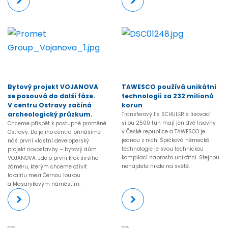
Více
Více
Bytový projekt VOJANOVA
TAWESCO používá unikátní
se posouvá do další fáze.
technologii za 232 milionů
V centru Ostravy začíná
korun
archeologický průzkum.
Transferový lis SCHULER s lisovací
silou 2500 tun mají jen dvě lisovny
Chceme přispět k postupné proměně
v České republice a TAWESCO je
Ostravy. Do jejího centra přinášíme
jednou z nich. Špičková německá
náš první vlastní developerský
technologie je svou technickou
projekt novostavby – bytový dům
kompilací naprosto unikátní. Stejnou
VOJANOVA. Jde o první krok širšího
nenajdete nikde na světě.
záměru, kterým chceme oživit
lokalitu mezi Černou loukou
a Masarykovým náměstím.
Více
Více