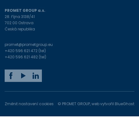
PROMET GROUP a.s.
28. října 3138/41
702 00 Ostrava
Česká republika
promet@prometgroup.eu
+420 596 621 472
(tel)
+420 596 621 482
(tel)
Změnit nastavení cookies
© PROMET GROUP, web vytvořil
BlueGhost