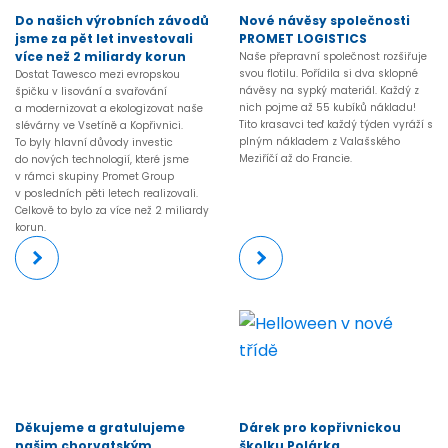
Do našich výrobních závodů
Nové návěsy společnosti
jsme za pět let investovali
PROMET LOGISTICS
více než 2 miliardy korun
Naše přepravní společnost rozšiřuje
svou flotilu. Pořídila si dva sklopné
Dostat Tawesco mezi evropskou
návěsy na sypký materiál. Každý z
špičku v lisování a svařování
nich pojme až 55 kubíků nákladu!
a modernizovat a ekologizovat naše
Tito krasavci teď každý týden vyráží s
slévárny ve Vsetíně a Kopřivnici.
plným nákladem z Valašského
To byly hlavní důvody investic
Meziříčí až do Francie.
do nových technologií, které jsme
v rámci skupiny Promet Group
v posledních pěti letech realizovali.
Celkově to bylo za více než 2 miliardy
korun.
Více
Více
Děkujeme a gratulujeme
Dárek pro kopřivnickou
našim chorvatským
školku Polárka