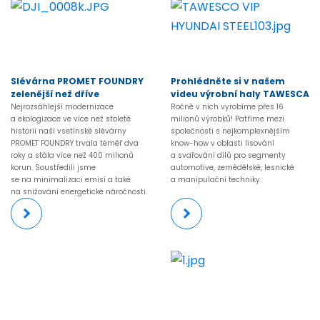
Slévárna PROMET FOUNDRY
Prohlédněte si v našem
zelenější než dříve
videu výrobní haly TAWESCA
Nejrozsáhlejší modernizace
Ročně v nich vyrobíme přes 16
a ekologizace ve více než stoleté
milionů výrobků! Patříme mezi
historii naší vsetínské slévárny
společnosti s nejkomplexnějším
PROMET FOUNDRY trvala téměř dva
know-how v oblasti lisování
roky a stála více než 400 milionů
a svařování dílů pro segmenty
korun. Soustředili jsme
automotive, zemědělské, lesnické
se na minimalizaci emisí a také
a manipulační techniky.
na snižování energetické náročnosti.
Více
Více