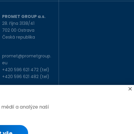
PROMET GROUP a.s.
28. října 3138/41
702 00 Ostrava
Česká republika
promet@prometgroup.
eu
+420 596 621 472
(tel)
+420 596 621 482
(tel)
 médií a analýze naší
, web vytvořil
BlueGhost
t vše