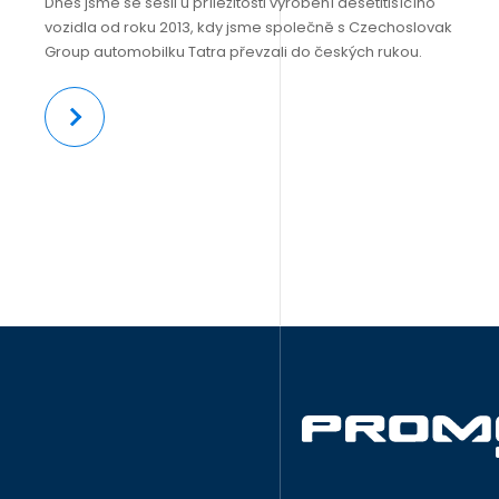
Dnes jsme se sešli u příležitosti vyrobení desetitisícího
vozidla od roku 2013, kdy jsme společně s Czechoslovak
Group automobilku Tatra převzali do českých rukou.
Více