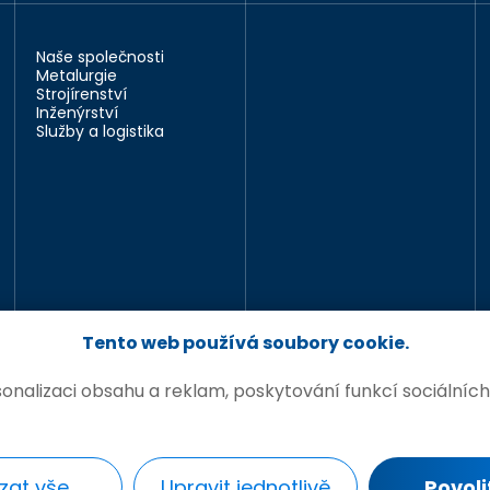
Naše společnosti
Metalurgie
Strojírenství
Inženýrství
Služby a logistika
Tento web používá soubory cookie.
nalizaci obsahu a reklam, poskytování funkcí sociálních
s
© PROMET GROUP
zat vše
Upravit jednotlivě
Povoli