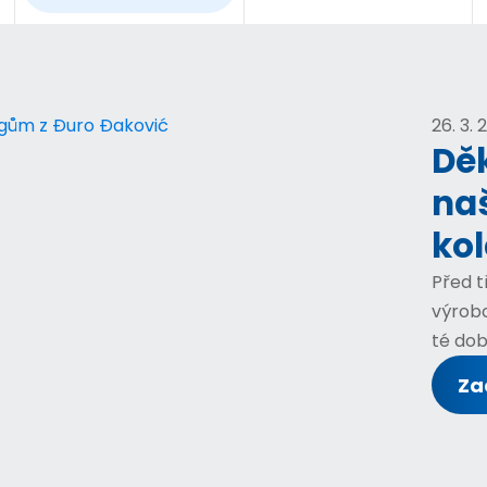
26. 3.
Dě
na
ko
Před t
výrobc
té dob
Zač