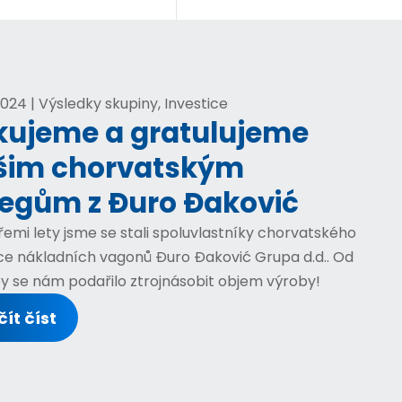
 2024 | Výsledky skupiny, Investice
kujeme a gratulujeme
šim chorvatským
legům z Đuro Đaković
řemi lety jsme se stali spoluvlastníky chorvatského
e nákladních vagonů Đuro Đaković Grupa d.d.. Od
y se nám podařilo ztrojnásobit objem výroby!
ít číst