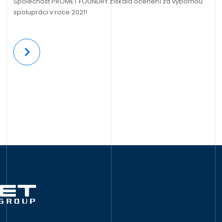
Společnost PROMET FOUNDRY získala ocenění za výbornou
spolupráci v roce 2021!
Více