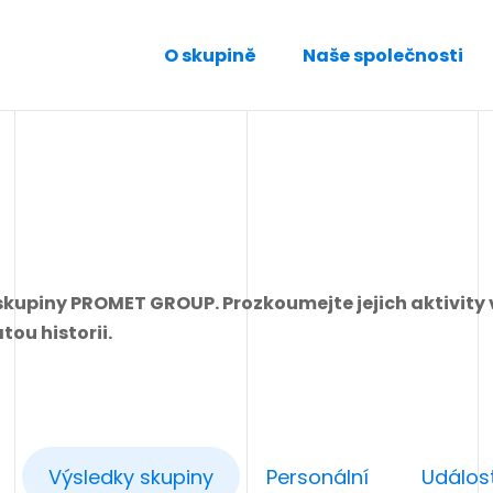
O skupině
Naše společnosti
skupiny PROMET GROUP. Prozkoumejte jejich aktivity 
ou historii.
Výsledky skupiny
Personální
Událost