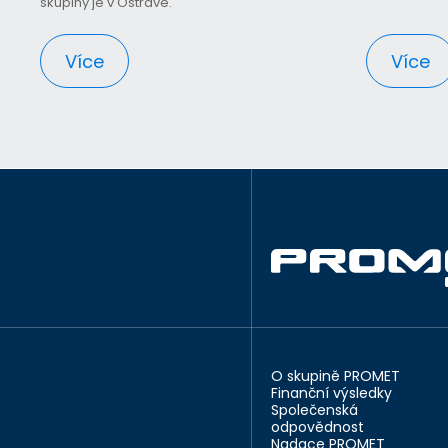
skupiny je v Ostravě.
Více
Více
O skupině PROMET
Finanční výsledky
Společenská
odpovědnost
Nadace PROMET