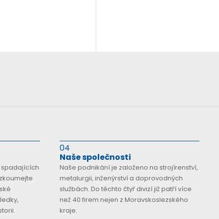
04
Naše společnosti
 spadajících
Naše podnikání je založeno na strojírenství,
ozkoumejte
metalurgii, inženýrství a doprovodných
nské
službách. Do těchto čtyř divizí již patří více
ledky,
než 40 firem nejen z Moravskoslezského
torii.
kraje.