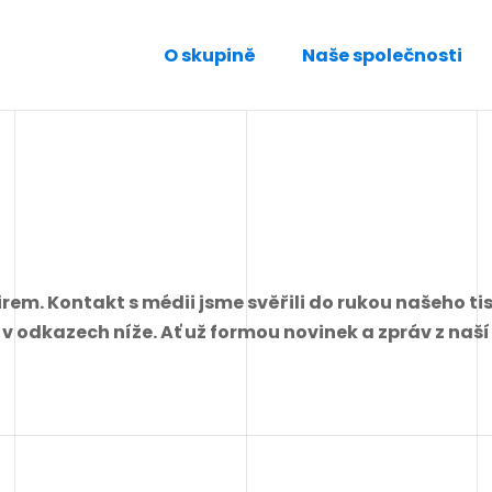
O skupině
Naše společnosti
rem. Kontakt s médii jsme svěřili do rukou našeho t
e v odkazech níže. Ať už formou novinek a zpráv z naš