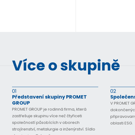
Více o skupině
01
02
Představení skupiny PROMET
Společen
GROUP
V PROMET G
PROMET GROUP je rodinná firma, která
dokončených,
zastřešuje skupinu více než čtyřiceti
připravovan
společností působících v oborech
oblasti ESG.
strojírenství, metalurgie a inženýrství. Sídlo