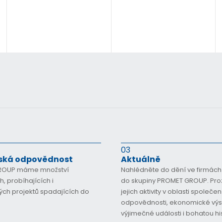
03
ská odpovědnost
Aktuálně
ROUP máme množství
Nahlédněte do dění ve firmách
 probíhajících i
do skupiny PROMET GROUP. Pr
ých projektů spadajících do
jejich aktivity v oblasti společe
odpovědnosti, ekonomické výs
výjimečné události i bohatou his