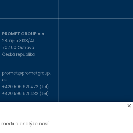
PROMET GROUP a.s.
28. října 3138/41
702 00 Ostrava
Česká republika
promet@prometgroup.
eu
+420 596 621 472
(tel)
+420 596 621 482
(tel)
 médií a analýze naší