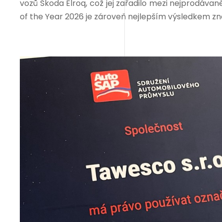
vozů Škoda Elroq, což jej zařadilo mezi nejprodávan
of the Year 2026 je zároveň nejlepším výsledkem zna