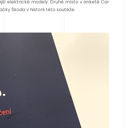
ější elektrické modely. Druhé místo v anketě Car
čky Škoda v historii této soutěže.