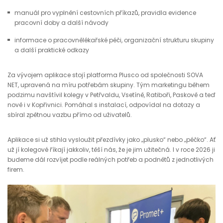
manuál pro vyplnění cestovních příkazů, pravidla evidence
pracovní doby a další návody
informace o pracovnělékařské péči, organizační strukturu skupiny
a další praktické odkazy
Za vývojem aplikace stojí platforma Plusco od společnosti SOVA
NET, upravená na míru potřebám skupiny. Tým marketingu během
podzimu navštívil kolegy v Petřvaldu, Vsetíně, Ratiboři, Paskově a teď
nově i v Kopřivnici. Pomáhal s instalací, odpovídal na dotazy a
sbíral zpětnou vazbu přímo od uživatelů.
Aplikace si už stihla vysloužit přezdívky jako „plusko“ nebo „péčko“. Ať
už jí kolegové říkají jakkoliv, těší nás, že je jim užitečná. I v roce 2026 ji
budeme dál rozvíjet podle reálných potřeb a podnětů z jednotlivých
firem.