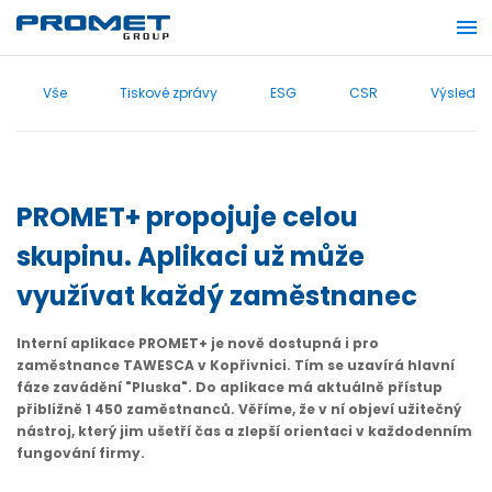
Vše
Tiskové zprávy
ESG
CSR
Výsledky
PROMET+ propojuje celou
skupinu. Aplikaci už může
využívat každý zaměstnanec
Interní aplikace PROMET+ je nově dostupná i pro
zaměstnance TAWESCA v Kopřivnici. Tím se uzavírá hlavní
fáze zavádění "Pluska". Do aplikace má aktuálně přístup
přibližně 1 450 zaměstnanců. Věříme, že v ní objeví užitečný
nástroj, který jim ušetří čas a zlepší orientaci v každodenním
fungování firmy.