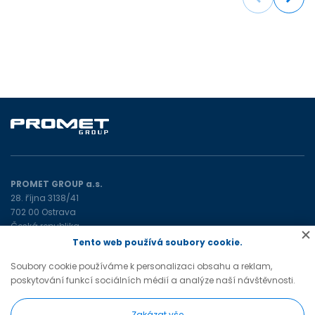
PROMET GROUP a.s.
28. října 3138/41
702 00 Ostrava
Česká republika
Tento web používá soubory cookie.
promet@prometgroup.eu
Soubory cookie používáme k personalizaci obsahu a reklam,
+420 596 621 472
(tel)
poskytování funkcí sociálních médií a analýze naší návštěvnosti.
+420 596 621 482
(tel)
Zakázat vše