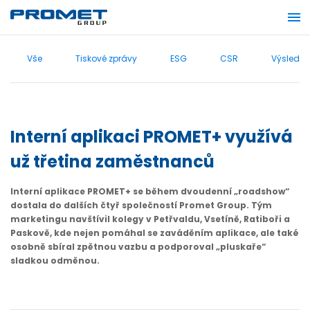
Vše
Tiskové zprávy
ESG
CSR
Výsledky
Interní aplikaci PROMET+ využívá
už třetina zaměstnanců
Interní aplikace PROMET+ se během dvoudenní „roadshow“
dostala do dalších čtyř společností Promet Group. Tým
marketingu navštívil kolegy v Petřvaldu, Vsetíně, Ratiboři a
Paskově, kde nejen pomáhal se zaváděním aplikace, ale také
osobně sbíral zpětnou vazbu a podporoval „pluskaře“
sladkou odměnou.