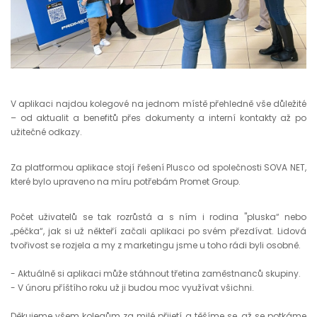
V aplikaci najdou kolegové na jednom místě přehledně vše důležité
– od aktualit a benefitů přes dokumenty a interní kontakty až po
užitečné odkazy.
Za platformou aplikace stojí řešení Plusco od společnosti SOVA NET,
které bylo upraveno na míru potřebám Promet Group.
Počet uživatelů se tak rozrůstá a s ním i rodina "pluska“ nebo
„péčka“, jak si už někteří začali aplikaci po svém přezdívat. Lidová
tvořivost se rozjela a my z marketingu jsme u toho rádi byli osobně.
- Aktuálně si aplikaci může stáhnout třetina zaměstnanců skupiny.
- V únoru příštího roku už ji budou moc využívat všichni.
Děkujeme všem kolegům za milé přijetí a těšíme se, až se potkáme