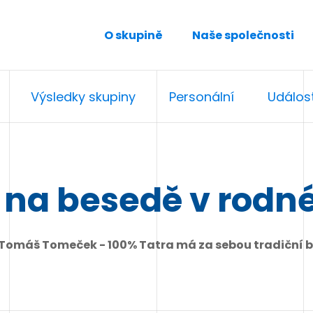
O skupině
Naše společnosti
Výsledky skupiny
Personální
Událost
na besedě v rodn
ů Tomáš Tomeček - 100% Tatra má za sebou tradiční b