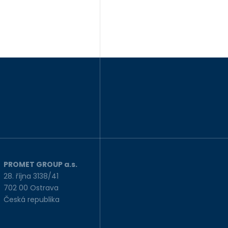
PROMET GROUP a.s.
28. října 3138/41
702 00 Ostrava
Česká republika