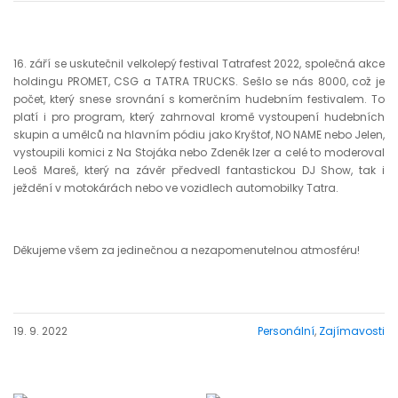
16. září se uskutečnil velkolepý festival Tatrafest 2022, společná akce
holdingu PROMET, CSG a TATRA TRUCKS. Sešlo se nás 8000, což je
počet, který snese srovnání s komerčním hudebním festivalem. To
platí i pro program, který zahrnoval kromě vystoupení hudebních
skupin a umělců na hlavním pódiu jako Kryštof, NO NAME nebo Jelen,
vystoupili komici z Na Stojáka nebo Zdeněk Izer a celé to moderoval
Leoš Mareš, který na závěr předvedl fantastickou DJ Show, tak i
ježdění v motokárách nebo ve vozidlech automobilky Tatra.
Děkujeme všem za jedinečnou a nezapomenutelnou atmosféru!
19. 9. 2022
Personální
,
Zajímavosti