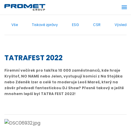
Vše
Tiskové zprávy
ESG
CSR
Výsledky
TATRAFEST 2022
Firemní večírek pro takřka 10 000 zaměstnanců, kde hraje
Kryštof, NO NAME nebo Jelen, vystupují komici z Na Stojáka
nebo Zdeněk Izer a celé to moderuje Leoš Mareš, který na
závěr předvedl fantastickou DJ Show? Přesně takový a ještě
mnohem lepší byl TATRA FEST 2022!