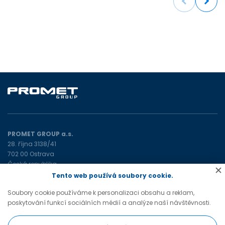
Previous
Next
PROMET GROUP a.s.
28. října 3138/41
702 00 Ostrava
Česká republika
Tento web používá soubory cookie.
promet@prometgroup.eu
Soubory cookie používáme k personalizaci obsahu a reklam,
+420 596 621 472
(tel)
poskytování funkcí sociálních médií a analýze naší návštěvnosti.
+420 596 621 482
(tel)