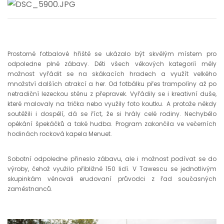
Prostorné fotbalové hřiště se ukázalo být skvělým místem pro
odpoledne plné zábavy. Děti všech věkových kategorií měly
možnost vyřádit se na skákacích hradech a využít velkého
množství dalších atrakcí a her. Od fotbálku přes trampolíny až po
netradiční lezeckou stěnu z přepravek. Vyřádily se i kreativní duše,
které malovaly na trička nebo využily foto koutku. A protože někdy
soutěžili i dospělí, dá se říct, že si hrály celé rodiny. Nechybělo
opékání špekáčků a také hudba. Program zakončila ve večerních
hodinách rocková kapela Menuet.
Sobotní odpoledne přineslo zábavu, ale i možnost podívat se do
výroby, čehož využilo přibližně 150 lidí. V Tawescu se jednotlivým
skupinkám věnovali erudovaní průvodci z řad současných
zaměstnanců.