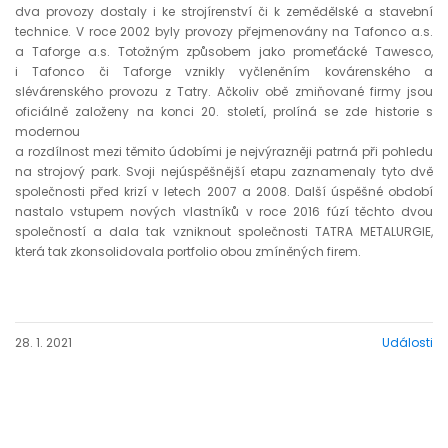
dva provozy dostaly i ke strojírenství či k zemědělské a stavební
technice. V roce 2002 byly provozy přejmenovány na Tafonco a.s.
a Taforge a.s. Totožným způsobem jako promeťácké Tawesco,
i Tafonco či Taforge vznikly vyčleněním kovárenského a
slévárenského provozu z Tatry. Ačkoliv obě zmiňované firmy jsou
oficiálně založeny na konci 20. století, prolíná se zde historie s
modernou
a rozdílnost mezi těmito údobími je nejvýrazněji patrná při pohledu
na strojový park. Svoji nejúspěšnější etapu zaznamenaly tyto dvě
společnosti před krizí v letech 2007 a 2008. Další úspěšné období
nastalo vstupem nových vlastníků v roce 2016 fúzí těchto dvou
společností a dala tak vzniknout společnosti TATRA METALURGIE,
která tak zkonsolidovala portfolio obou zmíněných firem.
28. 1. 2021
Události