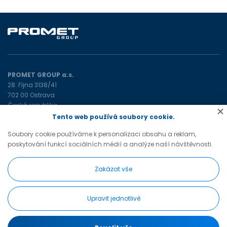
PROMET GROUP a.s.
28. října 3138/41
702 00 Ostrava
Česká republika
Tento web používá soubory cookie.
promet@prometgroup.eu
Soubory cookie používáme k personalizaci obsahu a reklam,
+420 596 621 472
(tel)
poskytování funkcí sociálních médií a analýze naší návštěvnosti.
+420 596 621 482
(tel)
Zakázat vše
Upravit jednotlivě