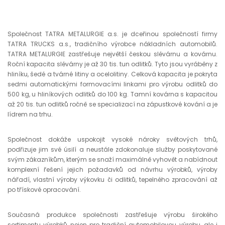
Společnost TATRA METALURGIE a.s. je dceřinou společností firmy
TATRA TRUCKS a.s., tradičního výrobce nákladních automobilů.
TATRA METALURGIE zastřešuje největší českou slévárnu a kovárnu.
Roční kapacita slévárny je až 30 tis. tun odlitků. Tyto jsou vyráběny z
hliníku, šedé a tvárné litiny a ocelolitiny. Celková kapacita je pokryta
sedmi automatickými formovacími linkami pro výrobu odlitků do
500 kg, u hliníkových odlitků do 100 kg. Tamní kovárna s kapacitou
až 20 tis. tun odlitků ročně se specializací na zápustkové kování a je
lídrem na trhu.
Společnost dokáže uspokojit vysoké nároky světových trhů,
podřizuje jim své úsilí a neustále zdokonaluje služby poskytované
svým zákazníkům, kterým se snaží maximálně vyhovět a nabídnout
komplexní řešení jejich požadavků od návrhu výrobků, výroby
nářadí, vlastní výroby výkovku či odlitků, tepelného zpracování až
po třískové opracování.
Současná produkce společnosti zastřešuje výrobu širokého
sortimentu výrobků nejen pro tradiční automobilovou výrobu, ale i