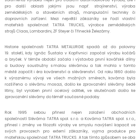
pro další oblasti jakými jsou např. strojírenství, výroba
zemědělských a stavebních strojů, manipulační techniky či
dopravních zařízení. Mezi největší zákazníky se řadí vlastní
mateřská společnost TATRA TRUCKS, výrobce zemědělských
strojů Claas, Lombardini, ZF Steyer či Třinecké Železárny.
Historie společnosti TATRA METALURGIE spadá až do poloviny
19. století, kdy Ignác Šustala v Kopřivnici započal výrobu kočárů
a bryček. V témže období začala i výstavba první kovářské dílny
a budovy soustružny s malou slévárnou a tak mohla v tomto
městě započít i éra kovárenství a slévárenství. Od roku 1860 došlo
k výraznému vývoji ve všech možných směrech, kovárna byla
rozšířena o slévárnu mosazi, došlo ke zprovoznění slévárny šedé
litiny, byl vyroben první ocelový odlitek, ve skutečnosti došlo ke
zprovoznění slévárny do téměř současné podoby.
Rok 1995 sebou přinesl nejen založení obchodních
společností Slévárna TATRA spol. s.r.o. a Kovárna TATRA spol. s.r.o.,
přinesl i změny ve filozofii výroby ve smyslu navýšení kapacit ve
svých provozech pro externí zákazníky, vyjma produkce pro
mateřskou společnost TATRA TRUCKS. A tak tímto způsobem se oba