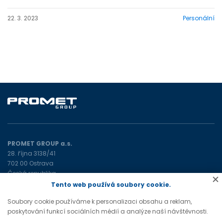
22. 3. 2023
Personální
PROMET GROUP a.s.
28. října 3138/41
702 00 Ostrava
Česká republika
Tento web používá soubory cookie.
promet@prometgroup.eu
Soubory cookie používáme k personalizaci obsahu a reklam,
+420 596 621 472
(tel)
poskytování funkcí sociálních médií a analýze naší návštěvnosti.
+420 596 621 482
(tel)