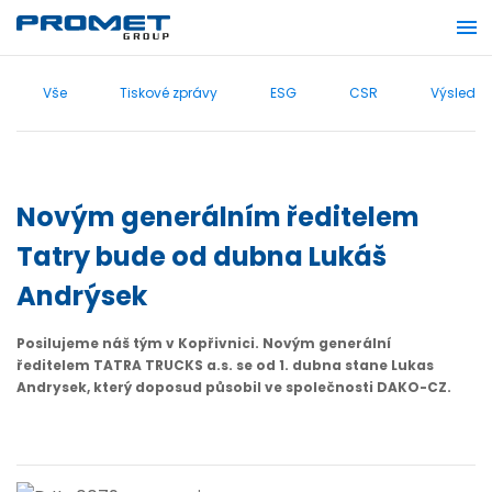
Vše
Tiskové zprávy
ESG
CSR
Výsledky
Novým generálním ředitelem
Tatry bude od dubna Lukáš
Andrýsek
Posilujeme náš tým v Kopřivnici. Novým generální
ředitelem TATRA TRUCKS a.s. se od 1. dubna stane Lukas
Andrysek, který doposud působil ve společnosti DAKO-CZ.