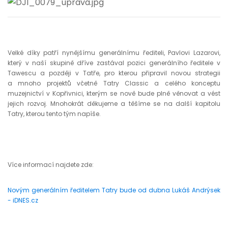
Velké díky patří nynějšímu generálnímu řediteli, Pavlovi Lazarovi,
který v naší skupině dříve zastával pozici generálního ředitele v
Tawescu a později v Tatře, pro kterou připravil novou strategii
a mnoho projektů včetně Tatry Classic a celého konceptu
muzejnictví v Kopřivnici, kterým se nově bude plně věnovat a vést
jejich rozvoj. Mnohokrát děkujeme a těšíme se na další kapitolu
Tatry, kterou tento tým napíše.
Více informací najdete zde:
Novým generálním ředitelem Tatry bude od dubna Lukáš Andrýsek
- iDNES.cz