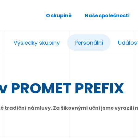
O skupině
Naše společnosti
Výsledky skupiny
Personální
Událost
 v PROMET PREFIX
é tradiční námluvy. Za šikovnými učni jsme vyrazili 