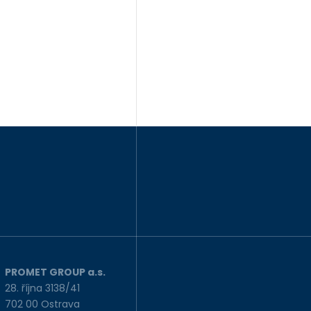
PROMET GROUP a.s.
28. října 3138/41
702 00 Ostrava