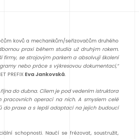
áběčům kovů a mechanikům/seřizovačům druhého
odbornou praxi během studia už druhým rokem.
 firmy, se strojovým parkem a absolvují školení
programy nebo práce s výkresovou dokumentací,“
MET PREFIX
Eva Jankovská
.
 října do dubna. Cílem je pod vedením istruktora
ch pracovních operací na nich. A smyslem celé
 do praxe a s lepší adaptací na jejich budoucí
ální schopnosti. Naučí se frézovat, soustružit,