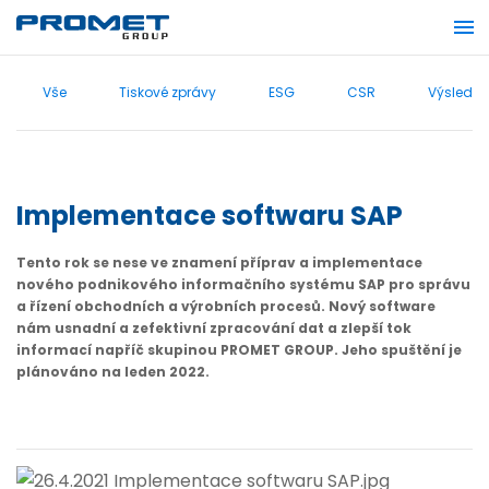
Vše
Tiskové zprávy
ESG
CSR
Výsledky
Implementace softwaru SAP
Tento rok se nese ve znamení příprav a implementace
nového podnikového informačního systému SAP pro správu
a řízení obchodních a výrobních procesů. Nový software
nám usnadní a zefektivní zpracování dat a zlepší tok
informací napříč skupinou PROMET GROUP. Jeho spuštění je
plánováno na leden 2022.