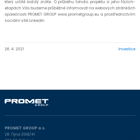
který určitě každý znáte. O průběhu tohoto projektu a jeho fázích-
etapách Vás budeme průběžně informovat na webových stránkách
společnosti PROMET GROUP www.prometgroup.eu a prostřednictvím
sociální sítě LinkedIn.
26. 4. 2021
Investice
PROMET GROUP a.s.
28. října 3138/41