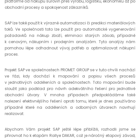
platformě od nákupu surovin přes výrobu, logistiku, ekonomiku až po
obchodní procesy a spokojenost zákazníků.
SAP lze také použít k výrazné automatizaci či predikci materiálových
toků. Ve společnosti toto lze použít pro automatické vygenerování
požadavků na nákup zboží, eliminaci starých zásob, případně
k cenovým, nákupním i prodejním analýzám. Tyto analýzy nám
pomohou lépe odhadnout vývoj potřeb a optimalizovat nákupní
proces.
Projekt SAP ve společnostech PROMET GROUP se v tuto chvíli nachází
ve fázi, kdy dochází k mapování a popisu všech procesů
v jednotlivých odděleních a společnostech. Toto mapování bude
sloužit jako podklad pro návrh adekvátního řešení pro jednotlivé
obchodní útvary. V mnoha případech předpokládáme také
nalezení efektivnějšího řešení oproti tomu, které je dnes používáno
případně které na odděleních a odborných útvarech navrhují
realizovat.
Abychom Vám projekt SAP ještě lépe přiblížili, rozhodli jsme se
přirovnat ho k etapám Rallye DAKAR, což je náročný etapový závod,