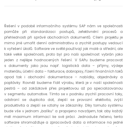
Řešení v podobě informačního systému SAP nám ve společnosti
pomůže při standardizaci postupů, zefektivnění procesů a
přehlednosti při správě obchodních dokumentů. Cílem projektu je
mimo jiné umořit denní administrativu a zrychlit postupy vedoucí
k vyřešení úkolů. Software ve světě používají jak malé a střední, ale
také velké společnosti, proto byl pro naši společnost vybrán jako
jeden z nejlépe hodnocených řešení. V SAPu budeme pracovat
s dokumenty jako jsou např. logistická data – příjmy, výdeje
materiálu, účetní data – fakturace, dobropisy, řízení finančních toků
apod tak i obchodní dokumentace – nabídky, objednávky a
poptávky. Rovněž budeme řídit výrobu, která je v naší společnosti
pestrá – od zakázkové přes projektovou až po specializovanou
v segmentu automotive. Tímto se v podniku zrychlí pracovní toky,
odstraní se duplicita dat, zlepší se provozní efektivita, zvýší
produktivita a zlepší se vztahy se zákazníky. Díky tomuto systému
bude vše v jednom „balíku“ a propojeno navzájem, tak aby každý
měl maximum informací ke své práci. Jednoduše řečeno, tento
software shromažďuje a zpracovává data a informace na jedné