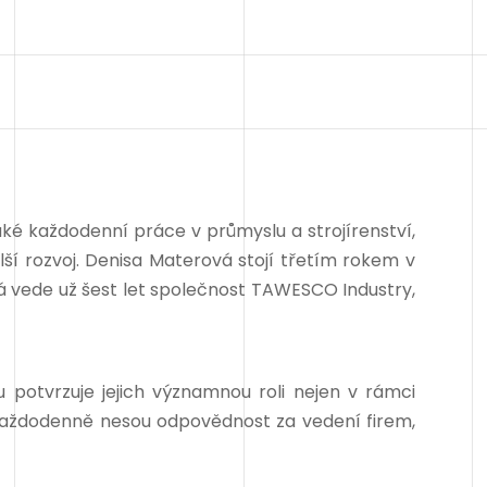
aké každodenní práce v průmyslu a strojírenství,
ší rozvoj. Denisa Materová stojí třetím rokem v
á vede už šest let společnost TAWESCO Industry,
potvrzuje jejich významnou roli nejen v rámci
každodenně nesou odpovědnost za vedení firem,