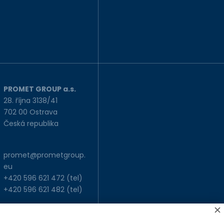
PROMET GROUP a.s.
28. října 3138/41
702 00 Ostrava
Česká republika
promet@prometgroup.
eu
+420 596 621 472
(tel)
+420 596 621 482
(tel)