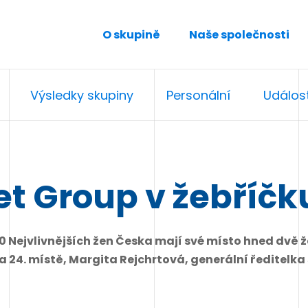
O skupině
Naše společnosti
Výsledky skupiny
Personální
Událost
et Group v žebříčk
 Nejvlivnějších žen Česka mají své místo hned dvě 
a 24. místě, Margita Rejchrtová, generální ředitelk