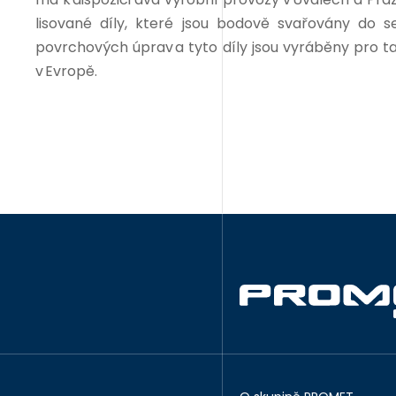
lisované díly, které jsou bodově svařovány do s
povrchových úprav a tyto díly jsou vyráběny pro 
v Evropě.