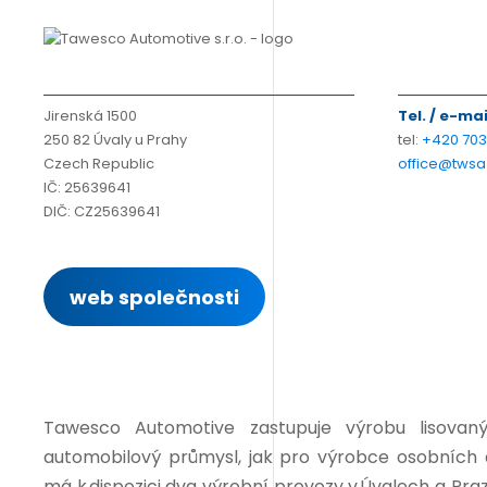
Jirenská 1500
Tel. / e-mai
250 82 Úvaly u Prahy
tel:
+420 703
Czech Republic
office@twsa
IČ: 25639641
DIČ: CZ25639641
web společnosti
Tawesco
Automotive
zastupuje výrobu lisovan
automobilový průmysl, jak pro výrobce osobních au
má k dispozici dva výrobní provozy v Úvalech a Pr