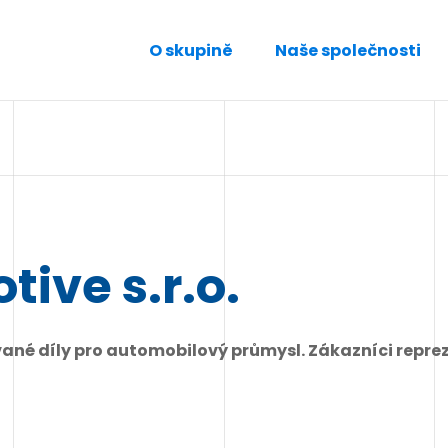
O skupině
Naše společnosti
ive s.r.o.
ané díly pro automobilový průmysl. Zákazníci reprez