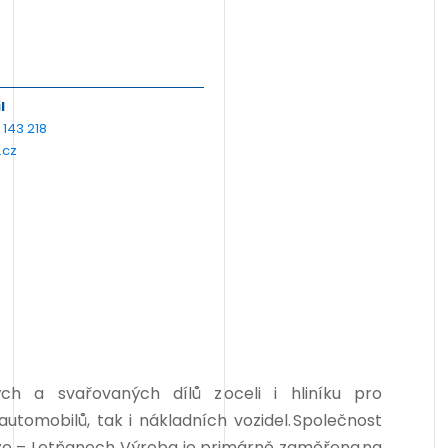
l
 143 218
.cz
ých a svařovaných dílů z oceli i hliníku pro
tomobilů, tak i nákladních vozidel. Společnost
aze – Letňanech. Výroba je primárně zaměřena na